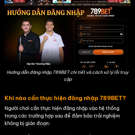
Hướng dẫn đăng nhập 789BET chi tiết và cách xử lý lỗi truy
cập
Khi nào cần thực hiện đăng nhập 789BET?
Người chơi cần thực hiện đăng nhập vào hệ thống
trong các trường hợp sau để đảm bảo trải nghiệm
không bị gián đoạn: