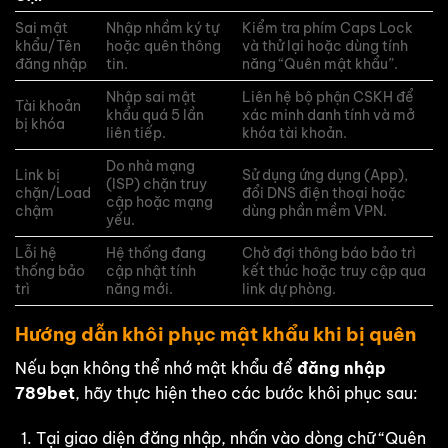
Sai mật
Nhập nhầm ký tự
Kiểm tra phím Caps Lock
khẩu/Tên
hoặc quên thông
và thử lại hoặc dùng tính
đăng nhập
tin.
năng “Quên mật khẩu”.
Nhập sai mật
Liên hệ bộ phận CSKH để
Tài khoản
khẩu quá 5 lần
xác minh danh tính và mở
bị khóa
liên tiếp.
khóa tài khoản.
Do nhà mạng
Link bị
Sử dụng ứng dụng (App),
(ISP) chặn truy
chặn/Load
đổi DNS điện thoại hoặc
cập hoặc mạng
chậm
dùng phần mềm VPN.
yếu.
Lỗi hệ
Hệ thống đang
Chờ đợi thông báo bảo trì
thống bảo
cập nhật tính
kết thúc hoặc truy cập qua
trì
năng mới.
link dự phòng.
Hướng dẫn khôi phục mật khẩu khi bị quên
Nếu bạn không thể nhớ mật khẩu để
đăng nhập
789bet
, hãy thực hiện theo các bước khôi phục sau:
Tại giao diện đăng nhập, nhấn vào dòng chữ “Quên