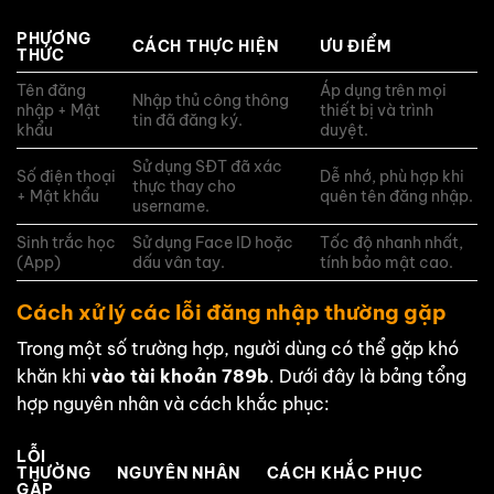
PHƯƠNG
CÁCH THỰC HIỆN
ƯU ĐIỂM
THỨC
Tên đăng
Áp dụng trên mọi
Nhập thủ công thông
nhập + Mật
thiết bị và trình
tin đã đăng ký.
khẩu
duyệt.
Sử dụng SĐT đã xác
Số điện thoại
Dễ nhớ, phù hợp khi
thực thay cho
+ Mật khẩu
quên tên đăng nhập.
username.
Sinh trắc học
Sử dụng Face ID hoặc
Tốc độ nhanh nhất,
(App)
dấu vân tay.
tính bảo mật cao.
Cách xử lý các lỗi đăng nhập thường gặp
Trong một số trường hợp, người dùng có thể gặp khó
khăn khi
vào tài khoản 789b
. Dưới đây là bảng tổng
hợp nguyên nhân và cách khắc phục:
LỖI
THƯỜNG
NGUYÊN NHÂN
CÁCH KHẮC PHỤC
GẶP