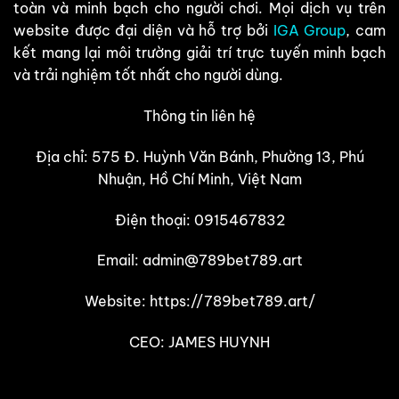
toàn và minh bạch cho người chơi. Mọi dịch vụ trên
website được đại diện và hỗ trợ bởi
IGA Group
, cam
kết mang lại môi trường giải trí trực tuyến minh bạch
và trải nghiệm tốt nhất cho người dùng.
Thông tin liên hệ
Địa chỉ: 575 Đ. Huỳnh Văn Bánh, Phường 13, Phú
Nhuận, Hồ Chí Minh, Việt Nam
Điện thoại: 0915467832
Email:
admin@789bet789.art
Website: https://789bet789.art/
CEO: JAMES HUYNH