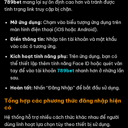
789bet
mang lại sự ổn định cao hơn và tránh được
tình trạng link truy cập bị chặn.
Mở ứng dụng:
Chạm vào biểu tượng ứng dụng trên
màn hình điện thoại (iOS hoặc Android).
Điền thông tin:
Nhập tên tài khoản và mật khẩu
vào các ô tương ứng.
Kích hoạt tính năng phụ:
Trên ứng dụng, bạn có
thể thiết lập thêm tính năng Face ID hoặc quét vân
tay để vào tài khoản
789bet
nhanh hơn ở những lần
sau.
Hoàn tất:
Nhấn “Đăng Nhập” để bắt đầu sử dụng.
Tổng hợp các phương thức đăng nhập hiện
có
Hệ thống hỗ trợ nhiều cách thức khác nhau để người
dùng linh hoạt lựa chọn tùy theo thiết bị sử dụng.