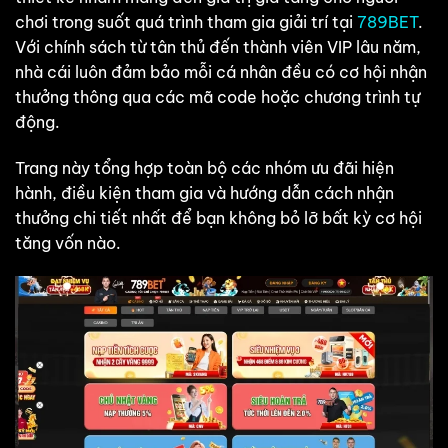
chơi trong suốt quá trình tham gia giải trí tại
789BET
.
Với chính sách từ tân thủ đến thành viên VIP lâu năm,
nhà cái luôn đảm bảo mỗi cá nhân đều có cơ hội nhận
thưởng thông qua các mã code hoặc chương trình tự
động.
Trang này tổng hợp toàn bộ các nhóm ưu đãi hiện
hành, điều kiện tham gia và hướng dẫn cách nhận
thưởng chi tiết nhất để bạn không bỏ lỡ bất kỳ cơ hội
tăng vốn nào.