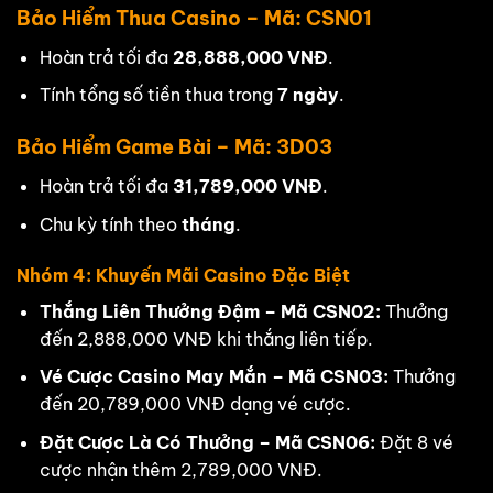
Bảo Hiểm Thua Casino – Mã: CSN01
Hoàn trả tối đa
28,888,000 VNĐ
.
Tính tổng số tiền thua trong
7 ngày
.
Bảo Hiểm Game Bài – Mã: 3D03
Hoàn trả tối đa
31,789,000 VNĐ
.
Chu kỳ tính theo
tháng
.
Nhóm 4: Khuyến Mãi Casino Đặc Biệt
Thắng Liên Thưởng Đậm – Mã CSN02:
Thưởng
đến 2,888,000 VNĐ khi thắng liên tiếp.
Vé Cược Casino May Mắn – Mã CSN03:
Thưởng
đến 20,789,000 VNĐ dạng vé cược.
Đặt Cược Là Có Thưởng – Mã CSN06:
Đặt 8 vé
cược nhận thêm 2,789,000 VNĐ.