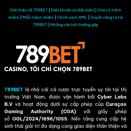
Giới thiệu về 789BET
|
Điều khoản và điều kiện
|
Chơi có trách
nhiệm
|
Miễn trách nhiệm
|
Chính sách AML
|
Quyền riêng tư tại
789BET
|
Những câu hỏi thường gặp
789BET
là nhà cái cá cược trực tuyến uy tín tại thị
trường Việt Nam, được vận hành bởi
Cyber Labs
B.V
và hoạt động dưới sự cấp phép của
Curaçao
Gaming Authority (CGA)
với giấy phép
số
OGL/2024/1696/1055
. Nền tảng cung cấp hệ
sinh thái giải trí đa dạng cùng giao diện thân thiện và