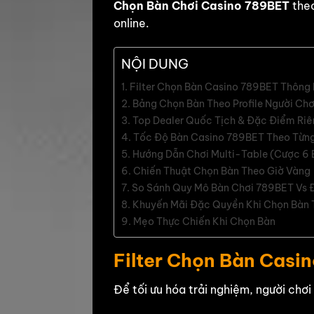
Chọn Bàn Chơi Casino 789BET
theo
online.
NỘI DUNG
Filter Chọn Bàn Casino 789BET Thông
Bảng Chọn Bàn Theo Profile Người Chơ
Top Dealer Quốc Tịch & Đặc Điểm Ri
Tốc Độ Bàn Casino 789BET Theo Từn
Hướng Dẫn Chơi Multi-Table (Cược 6 
Chiến Thuật Chọn Bàn Theo Giờ Vàng
So Sánh Quy Mô Bàn Chơi 789BET Vs 
Khuyến Mãi Đặc Quyền Khi Chọn Bàn 
Mẹo Thực Chiến Khi Chọn Bàn
Filter Chọn Bàn Casi
Để tối ưu hóa trải nghiệm, người chơi