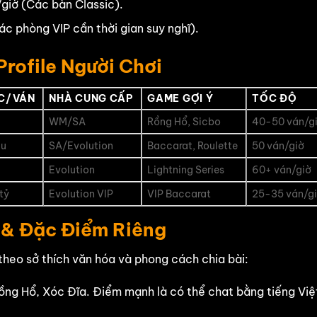
giờ (Các bàn Classic).
c phòng VIP cần thời gian suy nghĩ).
rofile Người Chơi
C/VÁN
NHÀ CUNG CẤP
GAME GỢI Ý
TỐC ĐỘ
WM/SA
Rồng Hổ, Sicbo
40-50 ván/g
ệu
SA/Evolution
Baccarat, Roulette
50 ván/giờ
Evolution
Lightning Series
60+ ván/giờ
 tỷ
Evolution VIP
VIP Baccarat
25-35 ván/g
 & Đặc Điểm Riêng
theo sở thích văn hóa và phong cách chia bài:
ng Hổ, Xóc Đĩa. Điểm mạnh là có thể chat bằng tiếng Việ