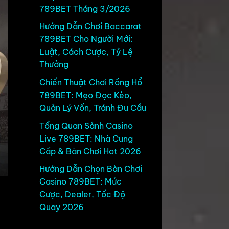
789BET Tháng 3/2026
Hướng Dẫn Chơi Baccarat
789BET Cho Người Mới:
Luật, Cách Cược, Tỷ Lệ
Thưởng
Chiến Thuật Chơi Rồng Hổ
789BET: Mẹo Đọc Kèo,
Quản Lý Vốn, Tránh Đu Cầu
Tổng Quan Sảnh Casino
Live 789BET: Nhà Cung
Cấp & Bàn Chơi Hot 2026
Hướng Dẫn Chọn Bàn Chơi
Casino 789BET: Mức
Cược, Dealer, Tốc Độ
Quay 2026