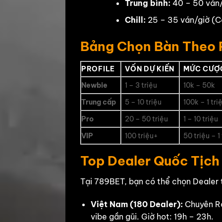
Trung bình:
40 – 50 ván/
Chill:
25 – 35 ván/giờ (Cá
Bảng Chọn Bàn Theo P
PROFILE
VỐN DỰ KIẾN
MỨC CƯỢ
Newbie
1 – 3 triệu
10k – 50k
Trung cấp
5 – 10 triệu
100k – 1 tri
Pro
20 – 50 triệu
1 – 10 triệu
VIP
100 triệu+
50 triệu – 1
Top Dealer Quốc Tịch
Tại 789BET, bạn có thể chọn Dealer 
Việt Nam (180 Dealer):
Chuyên Rồ
vibe gần gũi. Giờ hot: 19h – 23h.