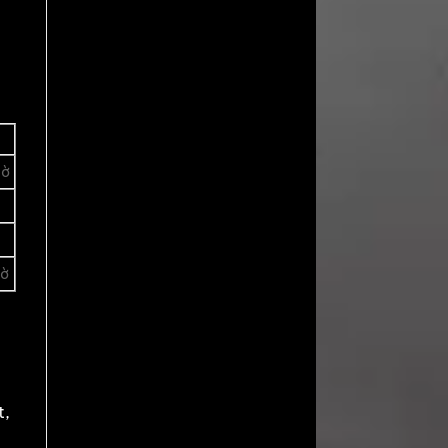
iờ
iờ
t,