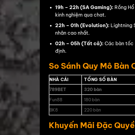
19h – 22h (SA Gaming):
Rồng Hổ 
kinh nghiệm qua chat.
22h – 01h (Evolution):
Lightning S
nhân cao nhất.
02h – 05h (Tất cả):
Các bàn tốc đ
định.
So Sánh Quy Mô Bàn 
NHÀ CÁI
TỔNG SỐ BÀN
789BET
320 bàn
Fun88
180 bàn
BK8
220 bàn
Khuyến Mãi Đặc Quyề