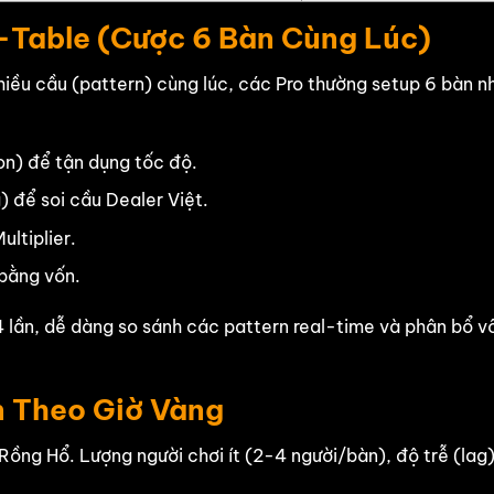
-Table (Cược 6 Bàn Cùng Lúc)
nhiều cầu (pattern) cùng lúc, các Pro thường setup 6 bàn n
on) để tận dụng tốc độ.
 để soi cầu Dealer Việt.
ultiplier.
bằng vốn.
4 lần, dễ dàng so sánh các pattern real-time và phân bổ v
n Theo Giờ Vàng
Rồng Hổ. Lượng người chơi ít (2-4 người/bàn), độ trễ (lag