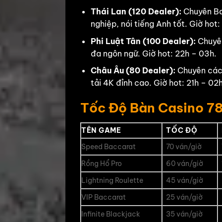
Thái Lan (120 Dealer):
Chuyên Ba
nghiệp, nói tiếng Anh tốt. Giờ hot:
Phi Luật Tân (100 Dealer):
Chuyên
đa ngôn ngữ. Giờ hot: 22h – 03h.
Châu Âu (80 Dealer):
Chuyên các 
tải 4K đỉnh cao. Giờ hot: 21h – 02h
Tốc Độ Bàn Casino 7
TÊN GAME
TỐC ĐỘ
Speed Baccarat
70 ván/giờ
Rồng Hổ Pro
60 ván/giờ
Lightning Roulette
45 ván/giờ
VIP Baccarat
25 ván/giờ
Infinite Blackjack
35 ván/giờ