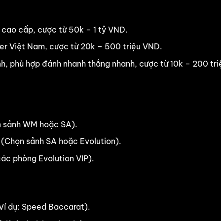
cao cấp, cược từ 50k – 1 tỷ VND.
er Việt Nam, cược từ 20k – 500 triệu VND.
, phù hợp đánh nhanh thắng nhanh, cược từ 10k – 200 tri
n sảnh WM hoặc SA).
u (Chọn sảnh SA hoặc Evolution).
các phòng Evolution VIP).
Ví dụ: Speed Baccarat).