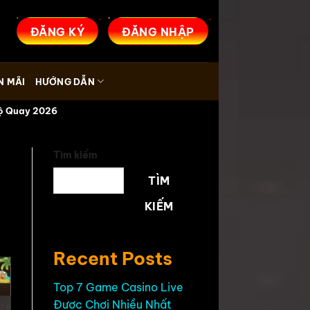
ĐĂNG KÝ
ĐĂNG NHẬP
N MÃI
HƯỚNG DẪN
Độ Quay 2026
Tìm kiếm
TÌM
KIẾM
Recent Posts
Top 7 Game Casino Live
Được Chơi Nhiều Nhất